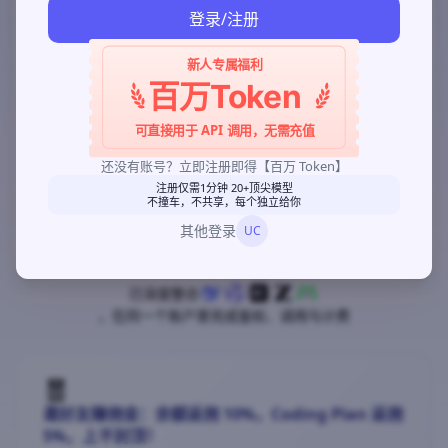
登录/注册
限时限量抢购
名额有限，
抢完即止
，请尽快下单
新人专属福利
百万Token
⏰
抢购倒计时
02
10
48
49
:
:
:
可直接用于 API 调用，无需充值
天
时
分
秒
还没有账号？立即注册即得【百万 Token】
注册仅需1分钟 20+顶尖模型
不撞车，不共享，每个独立给你
→
立即抢购 Coding Plan
其他登录
UC
🔒 购买即用
微信 / 支付宝
企业可开票
已深度整合
，在同一个账户里完成鉴权、调用与计费
🧧
邀好友赚佣金：余额返佣 10%，Coding Plan 返佣
5%，上不封顶！