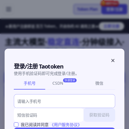
Token Plan
登录/注册
立即注册
🔥
新用户注册即送 百万 Token，开启你的 AI 调用之旅
🔥
主流大模型
·
稳定直连
·
分钟级接入
·
官方价 5 折
主流大模型一站接入，标准 API 即连即用，按量计费，几分钟就能
登录/注册 Taotoken
跑通。
使用手机验证码即可完成登录/注册。
免费体验
快捷登录
手机号
CSDN
微信
Token Plan
抢购进行中
获取验证码
LIMITED DROP
GLM 5.2
Coding Plan
我已阅读并同意
《用户服务协议》