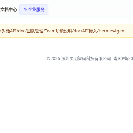
文档中心
企业服务
PI/doc/团队管理/Team功能说明/doc/API接入/HermesAgent
©2026 深圳灵明智码科技有限公司
粤ICP备20
登录/注册 Taotoken
使用手机验证码即可完成登录/注册。
快捷登录
手机号
CSDN
微信