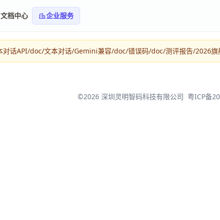
文档中心
企业服务
API/doc/文本对话/Gemini兼容/doc/错误码/doc/测评报告/202
©2026 深圳灵明智码科技有限公司
粤ICP备20
登录/注册 Taotoken
使用手机验证码即可完成登录/注册。
快捷登录
手机号
CSDN
微信