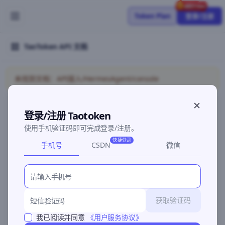
Token Plan
登录/注册
TaoToken API 文档
未找到文档：API接入/HermesAgent/console
登录/注册 Taotoken
©2026 深圳灵明智码科技有限公司
粤ICP备2026096960号-3
使用手机验证码即可完成登录/注册。
快捷登录
手机号
CSDN
微信
获取验证码
我已阅读并同意
《用户服务协议》