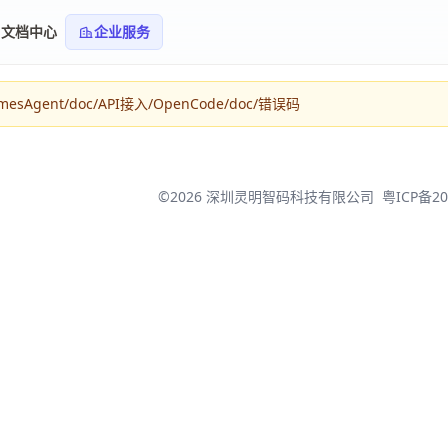
文档中心
企业服务
sAgent/doc/API接入/OpenCode/doc/错误码
©2026 深圳灵明智码科技有限公司
粤ICP备20
登录/注册 Taotoken
使用手机验证码即可完成登录/注册。
快捷登录
手机号
CSDN
微信