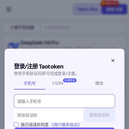
Token Plan
登录/注册
展开筛选器
DeepSeek-V4-Pro
DeepSeek 1.6T MoE 大模型（激活 49B），1M 上下
文，智能体能力对标 Opus 4.6。
输入价格：
¥3/M tokens
登录/注册 Taotoken
输出价格：
¥6/M tokens
使用手机验证码即可完成登录/注册。
赠送：100,000 (Tokens)
免费体验
快速接入
快捷登录
手机号
CSDN
微信
Qwen3.7-Max
模型上新
限时半价
Qwen3.7 系列规模最大的 Max 模型，面向智能体时代的
旗舰，编程与长程自主执行能力突出。
获取验证码
输入价格：
¥12/M tokens
输出价格：
¥36/M tokens
我已阅读并同意
《用户服务协议》