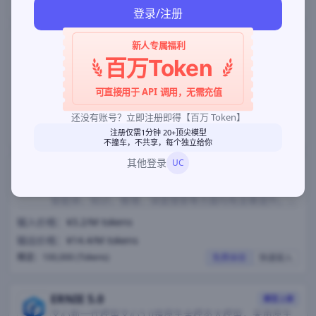
赠送：100,000 (Tokens)
免费体验
快速接入
登录/注册
GLM-5.2
模型上新
新人专属福利
GLM-5.2 是面向长任务时代的旗舰模型。支持真正可用
百万Token
的 1M 上下文，可承载项目级工程上下文，长程任务执行
更稳定、工程规范遵循更可靠，一次任务即可完成从需求
可直接用于 API 调用，无需充值
输入价格：
¥8/M tokens
到多端部署的完整开发链路。
输出价格：
¥28/M tokens
还没有账号？立即注册即得【百万 Token】
赠送：100,000 (Tokens)
免费体验
快速接入
注册仅需1分钟 20+顶尖模型
不撞车，不共享，每个独立给你
其他登录
UC
ERNIE 5.1
模型上新
ERNIE 5.1是文心系列最新模型，基础能力全面升级，在
智能体、知识、推理、深度搜索等方面均有显著提升。此
次升级发布，采用分离式全异步强化学习技术，针对性解
输入价格：
¥3.2/M tokens
决大模型向智能体自主决策演进中面临的训推数值偏差、
输出价格：
¥14.4/M tokens
异构资源利用率低及长尾效应导致的全局等挑战。配套采
用规模化智能体后训练技术来提升模型能力与泛化表现，
赠送：100,000 (Tokens)
免费体验
快速接入
让环境、专家、融合三步协同 ，既保证了训练效率，也
显著提升模型在复杂任务中的稳定性与表现。
ERNIE 5.0
模型上新
文心新一代模型文心5.0是原生全模态大模型，采用原生